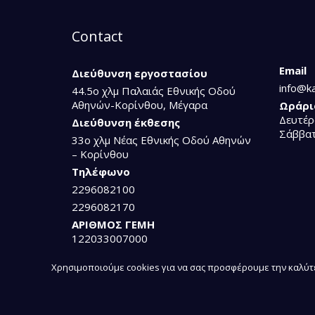
Contact
Email
Διεύθυνση εργοστασίου
info@ka
44.5ο χλμ Παλαιάς Εθνικής Οδού
Αθηνών-Κορίνθου, Μέγαρα
Ωράρι
Δευτέρ
Διεύθυνση έκθεσης
Σάββατ
33ο χλμ Νέας Εθνικής Οδού Αθηνών
– Κορίνθου
Τηλέφωνο
2296082100
2296082170
ΑΡΙΘΜΟΣ ΓΕΜΗ
122033007000
Χρησιμοποιούμε cookies για να σας προσφέρουμε την καλύτε
© 2024 I. KALLERGIS. All rights reserved.