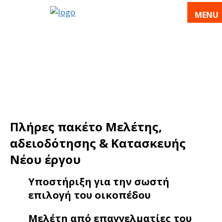
Μετάβαση
MENU
σε
περιεχόμενο
Πλήρες πακέτο Mελέτης,
αδειοδότησης & Κατασκευής
Νέου έργου
Υποστήριξη για την σωστή
επιλογή του οικοπέδου
Μελέτη από επαγγελματίες του