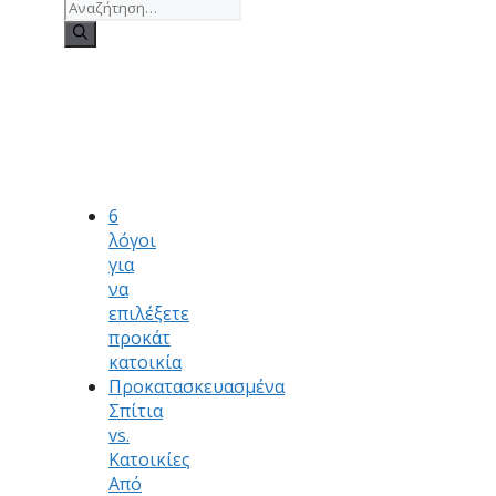
Αναζήτηση
για:
Recent
Posts
6
λόγοι
για
να
επιλέξετε
προκάτ
κατοικία
Προκατασκευασμένα
Σπίτια
vs.
Κατοικίες
Από