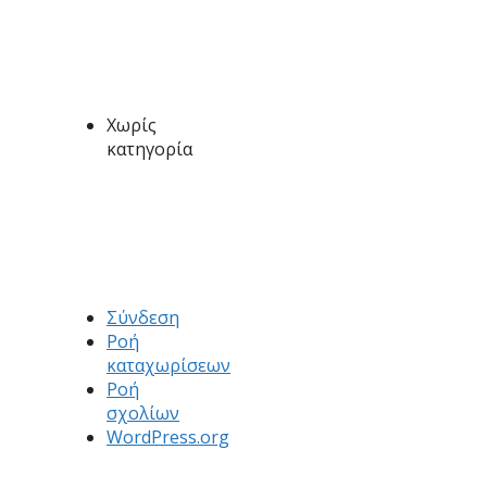
Categories
Χωρίς
κατηγορία
Meta
Σύνδεση
Ροή
καταχωρίσεων
Ροή
σχολίων
WordPress.org